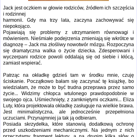
Jack jest oczkiem w głowie rodziców, źródłem ich szczęścia
i rodzinnej
harmonii. Gdy ma trzy lata, zaczyna zachowywać się
niepokojąco.
Pojawiają się problemy z utrzymaniem równowagi i
mówieniem. Nieśmiałe podejrzenia zmieniają się wkrótce w
diagnozę – Jack ma złośliwy nowotwór mózgu. Rozpoczyna
się dramatyczna walka o życie dziecka. Zdesperowani i
wyczerpani rodzice powoli oddalają się od siebie i kłócą,
zamiast wspierać.
Patrząc na okładkę gdzieś tam w środku mnie, czuję
ściskanie. Początkowo bałam się zaczynać tę książkę, bo
wiedziałam, że może to być trudna przeprawa przez samo
życie... Widzimy chłopca wtulonego prawdopodobnie w
swojego ojca. Uśmiechnięty, z zamkniętymi oczkami... Eliza
Luty, która projektowała okładkę zasługuje na wielkie brawa.
Jest minimalistyczna, ale jednocześnie przepełniona
uczuciami. Przynajmniej ja tak ją odbieram.
Posiada skrzydełka, które stanowią dodatkową ochronę
przed uszkodzeniami mechanicznymi. Na jednym z nich
przeczytamy fragment lektury, a na drugim kilka słów o