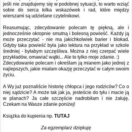
jeśli nie znajdujemy się w podobnej sytuacji, to warto wziąć
sobie do serca kilka wskazówek i rad, które między
wierszami są udzielane czytelnikowi.
Reasumując, zdecydowanie polecam tę piękną, ale i
jednocześnie okropnie smutną i bolesną powieść. Każdy ją
może przeczytać - nie ma jakichkolwiek barier i blokad.
Gdyby taka powieść była jako lektura na przykład w szkole
średniej - byłabym szczęśliwa. Można z niej czerpać wiele
przykładów, omawiać wątki... Ale to tylko moje zdanie. :)
Zdecydowanie polecam i określam ją mianem jako jednej z
najlepszych, jakie miałam okazję przeczytać w całym swoim
życiu.
A Wy już poznaliście historię chłopca i jego rodziców? Co o
niej sądzicie? A może tak jak ja, jesteście do tyłu i macie ją
w planach? Ja całe szczęście nadrobiłam i nie żałuję.
Czekam na Wasze zdanie poniżej!
Książka do kupienia np.
TUTAJ
Za egzemplarz dziękuję