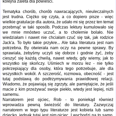
kolejna zaleta dla powieści.
Tematyka chorób, chorób nawracających, nieuleczalnych
jest trudna. Ciężko się czyta, a co dopiero pisze - więc
wielkie gratulacje dla autora, że udało mi się przez ten temat
przebrnąć w taki sposób. Podczas lektury kumulowało się
we mnie mnóstwo uczuć, a to cholernie bolało. Nie
wiedziałam i nawet nie chciałam czuć się tak, jak rodzice
Jack'a. To było takie przykre... Ale taka literatura jest nam
potrzebna. By otwierała nam oczy na pewne sprawy. By
sprawiała, żebyśmy uczyli się dobrze i godnie żyć, żeby
cieszyć się każdą chwilą, nawet wtedy, gdy wiemy, jak to
wszystko się skończy. Uśmiech w morzu łez - nie tylko
pokrzepiający dla osoby, która tego potrzebuje, ale dla
wszystkich wokół. A szczerość, rozmowa, obecność - jest
tutaj podstawą do podtrzymywania prawidłowej relacji.
Wiadomo, że pojawiają się zgrzyty, ale pamiętajcie, że jeśli
macie z kim przeżywać swoje piekło, wtedy jest lepiej, niżli
samemu.
Narratorem jest ojciec, Rob - to poniekąd również
wprowadza pewną świeżość do literatury. Zazwyczaj
narratorem w tego typu literaturze jest kobieta lub samo
dziecko, jednak tutaj jest nim ojciec. I wychodzi na to samo,