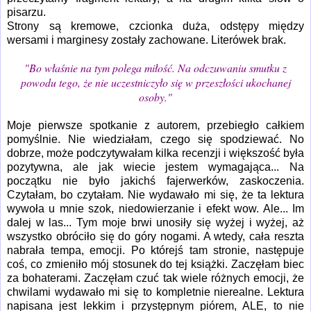
pisarzu.
Strony są kremowe, czcionka duża, odstępy między
wersami i marginesy zostały zachowane. Literówek brak.
"
Bo właśnie na tym polega miłość. Na odczuwaniu smutku z
powodu tego, że nie uczestniczyło się w przeszłości ukochanej
osoby."
Moje pierwsze spotkanie z autorem, przebiegło całkiem
pomyślnie. Nie wiedziałam, czego się spodziewać. No
dobrze, może podczytywałam kilka recenzji i większość była
pozytywna, ale jak wiecie jestem wymagająca... Na
początku nie było jakichś fajerwerków, zaskoczenia.
Czytałam, bo czytałam. Nie wydawało mi się, że ta lektura
wywoła u mnie szok, niedowierzanie i efekt wow. Ale... Im
dalej w las... Tym moje brwi unosiły się wyżej i wyżej, aż
wszystko obróciło się do góry nogami. A wtedy, cała reszta
nabrała tempa, emocji. Po którejś tam stronie, następuje
coś, co zmieniło mój stosunek do tej książki. Zaczęłam biec
za bohaterami. Zaczęłam czuć tak wiele różnych emocji, że
chwilami wydawało mi się to kompletnie nierealne. Lektura
napisana jest lekkim i przystępnym piórem, ALE, to nie