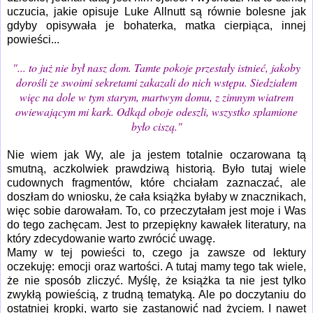
uczucia, jakie opisuje Luke Allnutt są równie bolesne jak
gdyby opisywała je bohaterka, matka cierpiąca, innej
powieści...
"
... to już nie był nasz dom. Tamte pokoje przestały istnieć, jakoby
dorośli ze swoimi sekretami zakazali do nich wstępu. Siedziałem
więc na dole w tym starym, martwym domu, z zimnym wiatrem
owiewającym mi kark. Odkąd oboje odeszli, wszystko splamione
było ciszą."
Nie wiem jak Wy, ale ja jestem totalnie oczarowana tą
smutną, aczkolwiek prawdziwą historią. Było tutaj wiele
cudownych fragmentów, które chciałam zaznaczać, ale
doszłam do wniosku, że cała książka byłaby w znacznikach,
więc sobie darowałam. To, co przeczytałam jest moje i Was
do tego zachęcam. Jest to przepiękny kawałek literatury, na
który zdecydowanie warto zwrócić uwagę.
Mamy w tej powieści to, czego ja zawsze od lektury
oczekuję: emocji oraz wartości. A tutaj mamy tego tak wiele,
że nie sposób zliczyć. Myślę, że książka ta nie jest tylko
zwykłą powieścią, z trudną tematyką. Ale po doczytaniu do
ostatniej kropki, warto się zastanowić nad życiem. I nawet