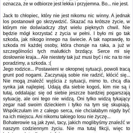
oznacza, że w odbiorze jest lekka i przyjemna. Bo... nie jest.
Jack to chłopiec, który nie jest nikomu nic winny. A jednak
los postanowił go skrzywdzić. Skazać na krótsze życie, w
którym nie doświadczy zbyt wielu pięknych chwil. Nie
będzie mógł korzystać z życia w pełni. I było mi go tak
szkoda, jak nikogo innego na świecie. A tak naprawdę, to
szkoda mi każdej osoby, która choruje na raka, a już w
szczególności tych malutkich brzdący. Serce mi się
dosłownie kraja... Ale niestety tak już musi być i nic na to nie
poradzimy, a szkoda. :(
Jego rodzice... Postawieni w okropnej sytuacji, powoli tracą
grunt pod nogami. Zaczynają sobie nie radzić, kłócić się...
Nie mogą znaleźć wyjścia z sytuacji, mimo to, chcą dla
synka jak najlepiej. Udają dla siebie kogoś, kim nie są i
tutaj, oddalając się od siebie jeszcze bardziej pogarszają
sytuację, ale oni tego nie widzą. Oni tylko widzą tykający
zegar nad swoim dzieckiem i tylko na tym się skupiają.
Współczułam im z całego serca, nie chciałabym nigdy być
na ich miejscu. Ani nikomu takiego losu nie życzę...
Bohaterowie są jak żywi, tacy, jakich moglibyśmy znaleźć w
naszym codziennym życiu. Nie ma tutaj fikcji, więc to