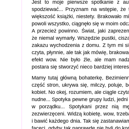
Jest to moje pierwsze spotkanie z aut
spodziewać... Przyznam na wstępie, że 
większość książki, niestety. Brakowało mi 
powoli wszystko, ciągnęło się w moim odczu
A przecież powinno. Świat, jaki zapreze
że niemal wymarły. Wszędzie pustki, cisza
zakazu wychodzenia z domu. Z tym mi się 
czyta, płynnie, ale tak jak mówię, brako
efekt wow. Nie było źle, ale mam nadz
postara się stworzyć nieco bardziej intere
Mamy tutaj główną bohaterkę, Bezimienn
część stron, ukrywa się, milczy, poluje, b
kobiet. No okej, rozumiem, ale ciągle czy
nudne... Spotyka pewne grupy ludzi, jedni
w porządku... Spotykani przez nią m
zezwierzęceni. Widzą kobietę, wow, trzeb
i bawić każdego dnia. Tak się zastanawiam
faceci, gdyby tak naprawdę nie byli do ko