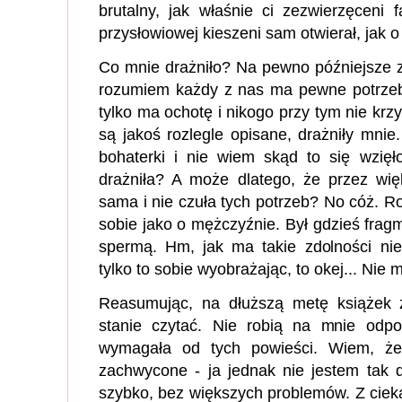
brutalny, jak właśnie ci zezwierzęceni 
przysłowiowej kieszeni sam otwierał, jak o
Co mnie drażniło? Na pewno późniejsze z
rozumiem każdy z nas ma pewne potrzeby,
tylko ma ochotę i nikogo przy tym nie krzy
są jakoś rozlegle opisane, drażniły mnie
bohaterki i nie wiem skąd to się wzięł
drażniła? A może dlatego, że przez wię
sama i nie czuła tych potrzeb? No cóż. R
sobie jako o mężczyźnie. Był gdzieś frag
spermą. Hm, jak ma takie zdolności nie
tylko to sobie wyobrażając, to okej... Nie
Reasumując, na dłuższą metę książek 
stanie czytać. Nie robią na mnie odp
wymagała od tych powieści. Wiem, ż
zachwycone - ja jednak nie jestem tak d
szybko, bez większych problemów. Z cie