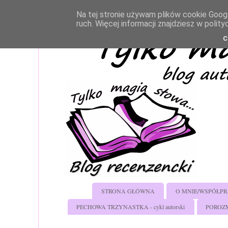
Na tej stronie używam plików cookie Googl
ruch. Więcej informacji znajdziesz w poli
C
STRONA GŁÓWNA
O MNIE/WSPÓŁP
PECHOWA TRZYNASTKA - cykl autorski
POROZMA